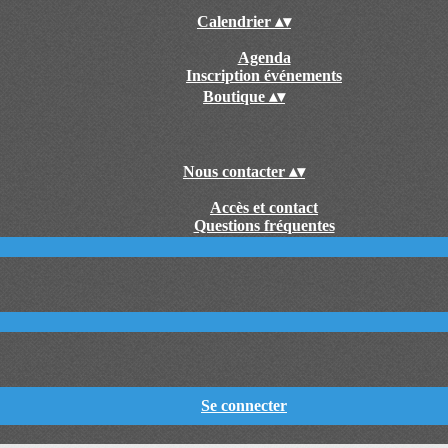
Calendrier
▴
▾
Agenda
Inscription événements
Boutique
▴
▾
Nous contacter
▴
▾
Accès et contact
Questions fréquentes
Se connecter