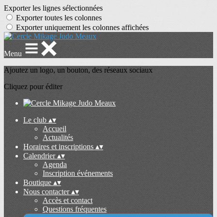
Exporter les lignes sélectionnées
Exporter toutes les colonnes
Exporter uniquement les colonnes affichées
Menu
Ajoutez un logo, un bouton, des réseaux sociaux
Cliquez pour éditer
Le club
▴
▾
Accueil
Actualités
Horaires et inscriptions
▴
▾
Calendrier
▴
▾
Agenda
Inscription événements
Boutique
▴
▾
Nous contacter
▴
▾
Accès et contact
Questions fréquentes